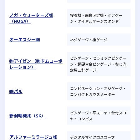
ノガ・ウォータ－ズ㈱
投影機・画像測定機・ボアゲー
（NOGA）
ジ・ダイヤルゲージスタンドﾞ
オーエスジー㈱
ネジゲージ・栓ゲージ
ピンゲージ・セラミックピンゲー
㈱アイゼン （㈱ドムコーポ
ジ・超硬合金ピンゲージ・ねじ測
レーション）
定用三針ゲージ
コンビネーション・ネジゲージ・
㈱パル
コンパクトガウスメーター
ピンゲージ・平スコヤ・台付スコ
新潟精機㈱（SK）
ヤ・コンパス
アルファーミラージュ㈱
デジタルマイクロスコープ