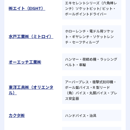
エキセレントシリーズ（六角棒レ
㈱エイト（EIGHT）
ンチ）ソケットビット/ ビット・
ボールポイントドライバー
ホローレンチ・電ドル用ソケッ
水戸工業㈱（ミトロイ）
ト・ギヤレンチ・ソケットレン
チ・セーフティループ
ハンマー・荷締め機・ラッシング
オーエッチ工業㈱
ベルト・車輪
アーバープレス・衝撃式刻印機・
東洋工具㈱（オリエンタ
ボール盤バイス・R 型リード
ル）
（角）バイス・丸胴バイス・プレ
ス安全器
カクタ㈱
ハンドバイス・治具