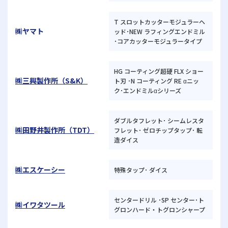
T スロットカッターモジュラーヘ
㈱ヤマト
ッド･NEW ラフィングエンドミル
･コアカッターモジュラータイプ
HG コーティング超硬 FLX ショー
㈱三興製作所（S&K）
ト刃 ･N コーティング RE αニッ
ク･エンドミルαシリーズ
ダブルタフレット･ シームレスタ
㈱田野井製作所（TDT）
フレット･ ゼロチップタップ･ 転
造ダイス
㈱エスケーシー
特殊タップ･ ダイス
センタードリル ･SP センター･ト
㈱イワタツール
グロンハード・トグロンシャープ