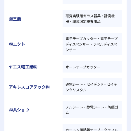
研究実験用ガラス器具・計測機
㈱三商
器・環境測定検査用品
電子テープカッター・電子テープ
㈱エクト
ディスペンサー・ラベルディスペ
ンサー
ヤエス軽工業㈱
オートテープカッター
導電シート・セイデン F・セイデ
アキレスコアテック㈱
ンクリスタル
ノルシート・静電シート・防振ゴ
㈱共ショウ
ム
カートン用粘着テープ・クラフト