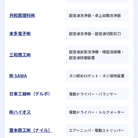
共和医理科㈱
超音波洗浄器・卓上自動洗浄器
本多電子㈱
超音波洗浄器・超音波切彫刻刀
超音波金型洗浄機・精密溶接機・
三和商工㈱
超音波研磨装置
㈱ SAWA
ネジ締めロボット・ネジ保持装置
日東工器㈱（デルボ）
電動ドライバー・バランサー
㈱ハイオス
電動ドライバー・トルクメーター
室本鉄工㈱（ナイル）
エアーニッパ・電動ストリッパー