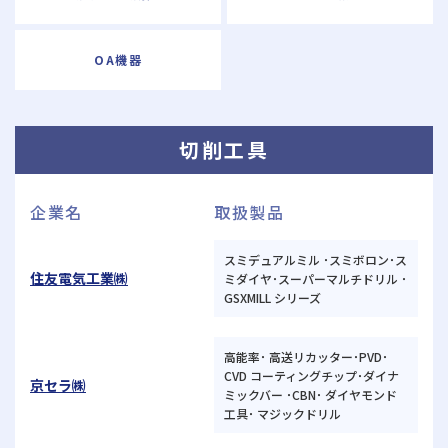
OA機器
切削工具
企業名
取扱製品
スミデュアルミル ･スミボロン･ス
住友電気工業㈱
ミダイヤ･スーパーマルチドリル ･
GSXMILL シリーズ
高能率･ 高送リカッター･PVD･
CVD コーティングチップ･ダイナ
京セラ㈱
ミックバー ･CBN･ ダイヤモンド
工具･ マジックドリル