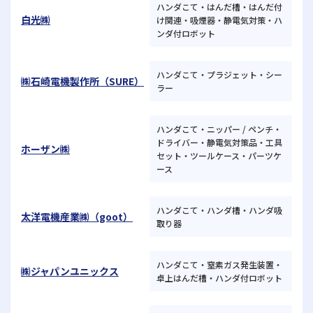
ハンダこて・はんだ槽・はんだ付
白光㈱
け関連・吸煙器・静電気対策・ハ
ンダ付ロボット
ハンダこて・プラジェット・シー
㈱石崎電機製作所（SURE）
ラー
ハンダこて・ニッパー / ペンチ・
ドライバー・静電気対策品・工具
ホーザン㈱
セット・ツールケース・パーツケ
ース
ハンダこて・ハンダ槽・ハンダ吸
太洋電機産業㈱（goot）
取り器
ハンダこて・窒素ガス発生装置・
㈱ジャパンユニックス
卓上はんだ槽・ハンダ付ロボット