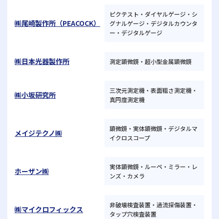
ピクテスト・ダイヤルゲージ・シ
㈱尾崎製作所（PEACOCK）
グナルゲージ・デジタルカウンタ
ー・デジタルゲージ
㈱日本光器製作所
測定顕微鏡・超小型金属顕微鏡
三次元測定機・表面粗さ測定機・
㈱小坂研究所
真円度測定機
顕微鏡・実体顕微鏡・デジタルマ
メイジテクノ㈱
イクロスコープ
実体顕微鏡・ルーペ・ミラー・レ
ホーザン㈱
ンズ・カメラ
非破壊検査装置・過流探傷装置・
㈱マイクロフィックス
タップ穴検査装置