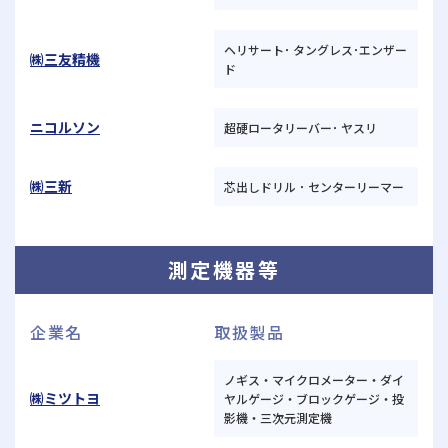
ヘリサート･ タングレス･エンザー
㈱三友精機
ド
ニコルソン
超硬ロータリーバー･ ヤスリ
㈱三新
芯出しドリル ･ センターリーマー
測定機器等
企業名
取扱製品
ノギス・マイクロメーター・ダイ
㈱ミツトヨ
ヤルゲージ・ブロックゲージ・投
影機・三次元測定機