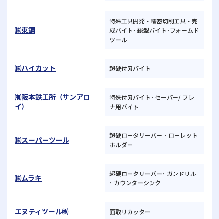
特殊工具開発・精密切削工具・完
㈱東鋼
成バイト･ 総型バイト･フォームド
ツール
㈱ハイカット
超硬付刃バイト
㈲阪本鉄工所（サンアロ
特殊付刃バイト･ セーパー/ プレ
イ）
ナ用バイト
超硬ロータリーバー ･ ローレット
㈱スーパーツール
ホルダー
超硬ロータリーバー･ ガンドリル
㈱ムラキ
･ カウンターシンク
エヌティツール㈱
面取リカッター