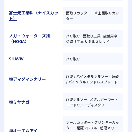
富士元工業㈱（ナイスカッ
面取リカッター ･ 卓上面取リカッ
ト）
ター
ノガ・ウォータ－ズ㈱
バリ取リ･ 面取リ工具･ 旋盤用ネ
（NOGA）
ジ切リ工具 & ミルスレッド
SHAVIV
バリ取リ
超硬 / バイメタルホルソー ･ 超硬
㈱アマダマシナリー
/ バイメタルエンドレスブレード
超硬ホルソー ･メタルボーラー ･
㈱ミヤナガ
コアドリル ･ ディスクソー
ホールカッター ･ クリンキーカッ
ター ･ 超硬 Vドリル ･超硬 V リー
㈱オーエムアイ