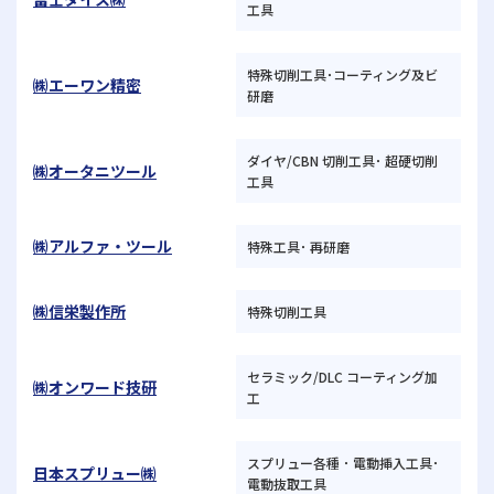
工具
特殊切削工具･コーティング及ビ
㈱エーワン精密
研磨
ダイヤ/CBN 切削工具･ 超硬切削
㈱オータニツール
工具
㈱アルファ・ツール
特殊工具･ 再研磨
㈱信栄製作所
特殊切削工具
セラミック/DLC コーティング加
㈱オンワード技研
工
スプリュー各種 ･ 電動挿入工具･
日本スプリュー㈱
電動抜取工具