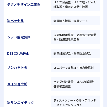
はんだ付装置・はんだ槽・はんだ
テクノデザイン工業㈱
吸取器・窒素ガス発生装置
㈱ベッセル
静電除去機器・導電シート
送風型除電装置・高周波式除電装
シシド静電気㈱
置・防爆型除電装置
DESCO JAPAN
静電対策製品・帯電防止製品
サンハヤト㈱
ユニバーサル基板・接点復活剤
ハンダ付け装置・はんだ印刷機・
メイショウ㈱
基板検査装置
ディスペンサー・ウルトラコンポ
㈱サンエイテック
ーネントセレクション