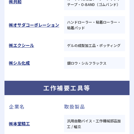
㈱共和
テープ・O-BAND（ゴムバンド）
ハンドローラー・粘着ローラー・
㈱オサダコーポレーション
粘着パッド
㈱エクシール
ゲルの成型加工品・ポッティング
㈱シル化成
銀ロウ・シルフラックス
工作補要工具等
企業名
取扱製品
汎用自動バイス・工作機械部品加
㈱本堂精工
工 / 組立