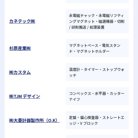
永電磁チャック・永電磁リフティ
カネテック㈱
ングマグネット・磁選機器・切削
/ 研削搬送 / 処理装置
マグネットベース・電気スタン
杉原産業㈱
ド・マグネットホルダー
温度計・タイマー・ストップウォ
㈱カスタム
ッチ
コンベックス・水平器・カッター
㈱TJM デザイン
ナイフ
定盤・偏心検査器・ストレートエ
㈱大菱計器製作所（O.K）
ッジ・V ブロック