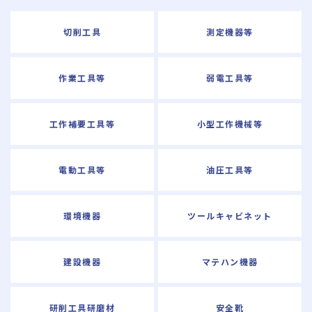
採用情報
切削工具
測定機器等
作業工具等
弱電工具等
お問い合わせ
工作補要工具等
小型工作機械等
発注システム
ログイン
電動工具等
油圧工具等
環境機器
ツールキャビネット
建設機器
マテハン機器
研削工具研磨材
安全靴