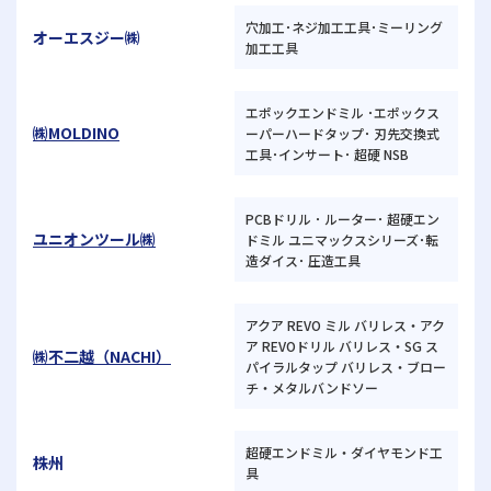
穴加工･ネジ加工工具･ミーリング
オーエスジー㈱
加工工具
エポックエンドミル ･エポックス
㈱MOLDINO
ーパーハードタップ･ 刃先交換式
工具･インサート･ 超硬 NSB
PCBドリル ･ ルーター･ 超硬エン
ユニオンツール㈱
ドミル ユニマックスシリーズ･転
造ダイス･ 圧造工具
アクア REVO ミル バリレス・アク
ア REVOドリル バリレス・SG ス
㈱不二越（NACHI）
パイラルタップ バリレス・ブロー
チ・メタルバンドソー
超硬エンドミル・ダイヤモンド工
株州
具