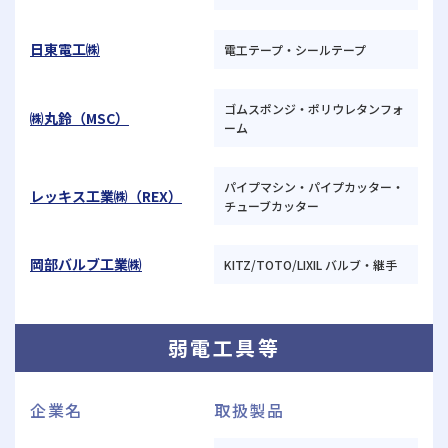
日東電工㈱
電工テープ・シールテープ
ゴムスポンジ・ポリウレタンフォ
㈱丸鈴（MSC）
ーム
パイプマシン・パイプカッター・
レッキス工業㈱（REX）
チューブカッター
岡部バルブ工業㈱
KITZ/TOTO/LIXIL バルブ・継手
弱電工具等
企業名
取扱製品