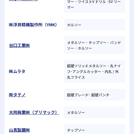
マー ･ ツイストV ドリル ･SV リー
マー
㈱浮貝精機製作所（YMK）
ホルソー
メタルソー ･ チップソー ･ バンド
谷口工業㈱
ソー ･ ホルソー
超硬ソリッドメタルソー ･ 丸ナイ
㈱ムラタ
フ･アングルカッター ･ 内丸 / 外
丸フライス
㈱タテノ
超硬ブレード･ 超硬パンチ
大同興業㈱（プリマック）
メタルソー
山真製鋸㈱
チップソー