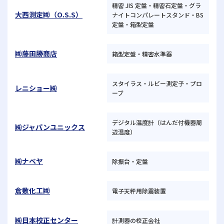
精密 JIS 定盤・精密石定盤・グラ
大西測定㈱（O.S.S）
ナイトコンパレートスタンド・BS
定盤・箱型定盤
㈱藤田勝商店
箱型定盤・精密水準器
スタイラス・ルビー測定子・プロ
レニショー㈱
ーブ
デジタル温度計（はんだ付機器周
㈱ジャパンユニックス
辺温度）
㈱ナベヤ
除振台・定盤
倉敷化工㈱
電子天秤用除震装置
㈱日本校正センター
計測器の校正会社