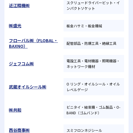
スクリュードライバービット・イ
近江精機㈱
ンパクトソケット
㈱盛光
板金ハサミ・板金機械
フローバル㈱（FLOBAL・
配管部品・防爆工具・絶縁工具
BAXNO）
電設工具・電材機器・照明機器・
ジェフコム㈱
ネットワーク機材
O リング・オイルシール・オイル
武蔵オイルシール㈱
レベルゲージ
ビニタイ・結束機・ゴム製品・O-
㈱共和
BAND（ゴムバンド）
西谷商事㈱
スミフロンネジシール