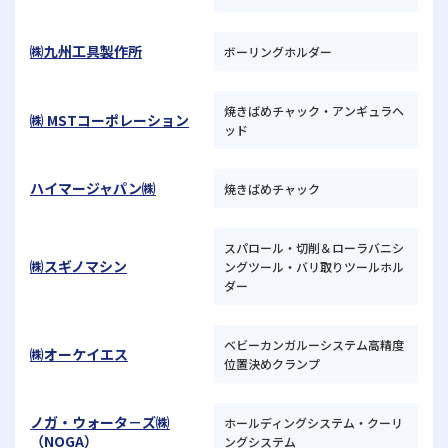
㈱九州工具製作所
ボーリングホルダー
焼きばめチャック・アンギュラヘ
㈱ MSTコーポレーション
ッド
ハイマージャパン㈱
焼きばめチャック
スパロール・切削＆ローラバニシ
㈱スギノマシン
ングツール・バリ取りツールホル
ダー
ベビーカンガルーシステム高精度
㈱オーケイエス
位置決めクランプ
ノガ・ウォータ－ズ㈱
ホールディングシステム・クーリ
（NOGA）
ングシステム